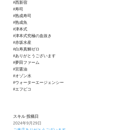
#西新宿
#寿司
#熟成寿司
#熟成魚
#津本式
#津本式究極の血抜き
#赤坂水産
#白寿真鯛ゼロ
#ありがとうございます
#夢田ファーム
#宮醤油
#オゾン水
#ウォーターエージェンシー
#エフピコ
スキル
投稿日
2024年9月29日
ご来店ありがとうございます